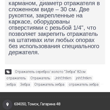
карманом, диаметр отражателя в
сложенном виде – 30 см. Две
рукоятки, закрепленные на
каркасе, оборудованы
отверстиями с резьбой 1/4", что
позволяет закрепить отражатель
на штативах или любых опорах
без использования специального
держателя.
Отражатель серебро/ золото "Зебра" 82см
,
отражатель
,
Отражатель
,
Jnhf;fntkm
,
jnhf;fntkm
,
зебра
,
Зебра
,
Отражатель зебра
,
отражатель зебра
634050, Томск, Гагарина 48