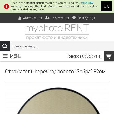
This is the
Header Notice
module. It can be used for
Cookie Law
OK
messages or any other text. Multiple modules with different styles
can be added on any page.
Регистрация
Закладки (
0
)
Авторизация
MENU
Товаров 0 (0р/сутки)
Отражатель серебро/ золото "Зебра" 82см