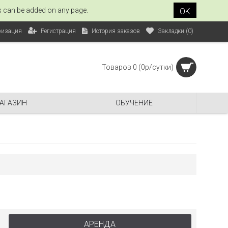
es can be added on any page.
OK
Регистрация
История заказов
Закладки (
0
)
ризация
Товаров 0 (0р/сутки)
АГАЗИН
ОБУЧЕНИЕ
АРЕНДА