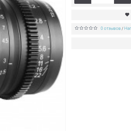
0 отзывов
На
/