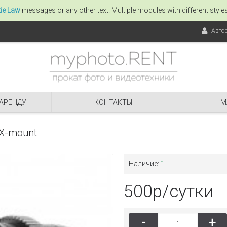
ie Law
messages or any other text. Multiple modules with different styl
Авто
 АРЕНДУ
КОНТАКТЫ
М
X-mount
Наличие:
1
500р/сутки
-
+