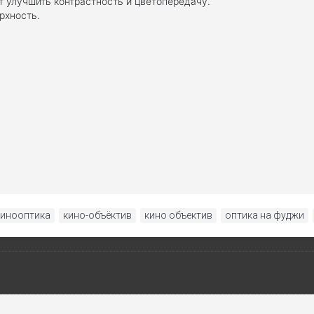
т улучшить контрастность и цветопередачу.
рхность.
кинооптика
,
кино-объёктив
,
кино объектив
,
оптика на фуджи
,