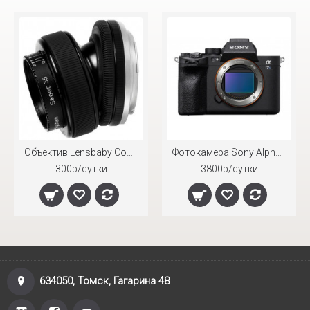
Объектив Lensbaby Composer Pro PL Sweet 35mm Canon EF
Фотокамера Sony Alpha A7S III
300р/сутки
3800р/сутки
634050, Томск, Гагарина 48