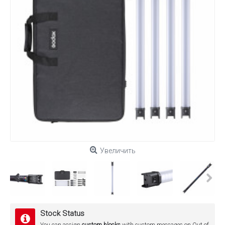
Увеличить
Stock Status
You can assign
custom blocks
with custom messages on Out of