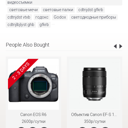
видеосъемки
,
световые мечи
,
световые палки
,
cdtnjdst gfkrb
,
cdtnjdst vtxb
,
годокс
,
Godox
,
светодиодные приборы
,
cdtnjlbjlyst ghb
,
gfkrb
People Also Bought
2 - 3 DAYS
Canon EOS R6
Объектив Canon EF-S 18-135mm f/3.5-5.6 IS STM
2600р/сутки
350р/сутки