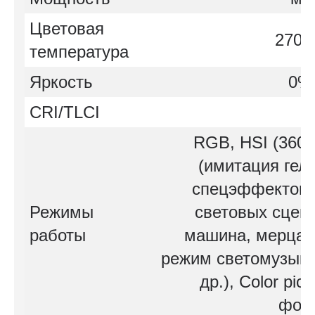
Цветовая
2700
температура
Яркость
0%
CRI/TLCI
RGB, HSI (36000
(имитация гел
спецэффектов 
Режимы
световых сцен
работы
машина, мерцани
режим светомузыки
др.), Color pic
фот