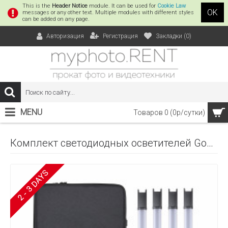
This is the
Header Notice
module. It can be used for
Cookie Law
OK
messages or any other text. Multiple modules with different styles
can be added on any page.
Регистрация
Закладки (
0
)
Авторизация
MENU
Товаров 0 (0р/сутки)
Комплект светодиодных осветителей Godox TL60*4 kit для видеосъемки
2 - 3 DAYS